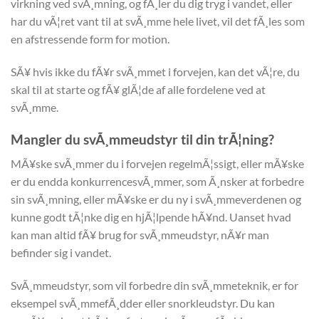
virkning ved svÃ¸mning, og fÃ¸ler du dig tryg i vandet, eller
har du vÃ¦ret vant til at svÃ¸mme hele livet, vil det fÃ¸les som
en afstressende form for motion.
SÃ¥ hvis ikke du fÃ¥r svÃ¸mmet i forvejen, kan det vÃ¦re, du
skal til at starte og fÃ¥ glÃ¦de af alle fordelene ved at
svÃ¸mme.
Mangler du svÃ¸mmeudstyr til din trÃ¦ning?
MÃ¥ske svÃ¸mmer du i forvejen regelmÃ¦ssigt, eller mÃ¥ske
er du endda konkurrencesvÃ¸mmer, som Ã¸nsker at forbedre
sin svÃ¸mning, eller mÃ¥ske er du ny i svÃ¸mmeverdenen og
kunne godt tÃ¦nke dig en hjÃ¦lpende hÃ¥nd. Uanset hvad
kan man altid fÃ¥ brug for svÃ¸mmeudstyr, nÃ¥r man
befinder sig i vandet.
SvÃ¸mmeudstyr, som vil forbedre din svÃ¸mmeteknik, er for
eksempel svÃ¸mmefÃ¸dder eller snorkleudstyr. Du kan