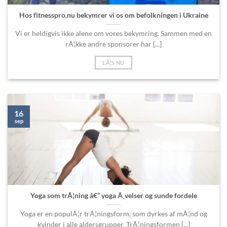
Hos fitnesspro.nu bekymrer vi os om befolkningen i Ukraine
Vi er heldigvis ikke alene om vores bekymring. Sammen med en
rÃ¦kke andre sponsorer har [...]
LÃ¦S NU
16
sep
Yoga som trÃ¦ning â€“ yoga Ã¸velser og sunde fordele
Yoga er en populÃ¦r trÃ¦ningsform, som dyrkes af mÃ¦nd og
kvinder i alle aldersgrupper. TrÃ¦ningsformen [...]