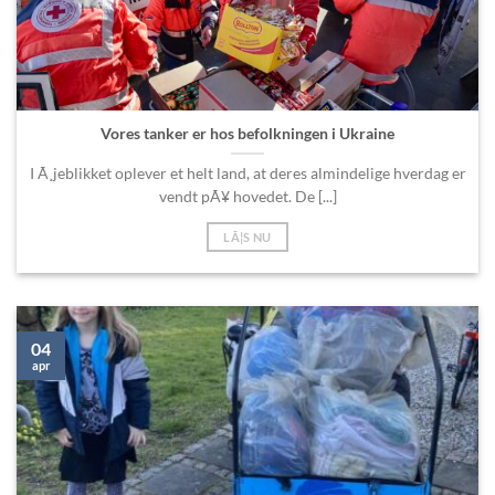
Vores tanker er hos befolkningen i Ukraine
I Ã¸jeblikket oplever et helt land, at deres almindelige hverdag er
vendt pÃ¥ hovedet. De [...]
LÃ¦S NU
04
apr