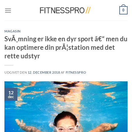
Fortsæt
0
til
indhold
MAGASIN
SvÃ¸mning er ikke en dyr sport â€“ men du
kan optimere din prÃ¦station med det
rette udstyr
UDGIVET DEN
12. DECEMBER 2018
AF
FITNESSPRO
12
dec