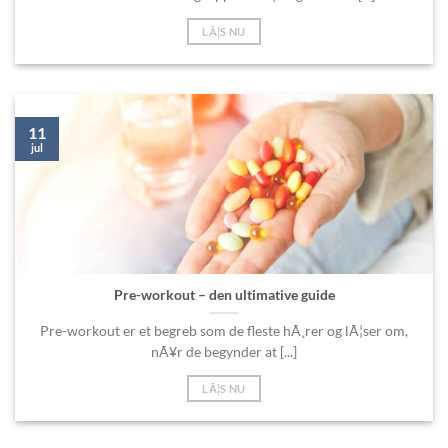
LÃ¦S NU
11
jul
Pre-workout – den ultimative guide
Pre-workout er et begreb som de fleste hÃ¸rer og lÃ¦ser om,
nÃ¥r de begynder at [...]
LÃ¦S NU