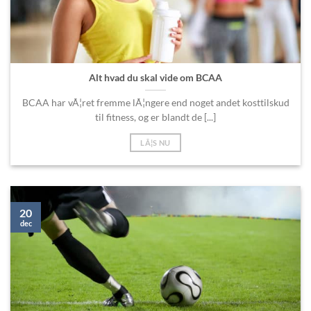
Alt hvad du skal vide om BCAA
BCAA har vÃ¦ret fremme lÃ¦ngere end noget andet kosttilskud
til fitness, og er blandt de [...]
LÃ¦S NU
20
dec