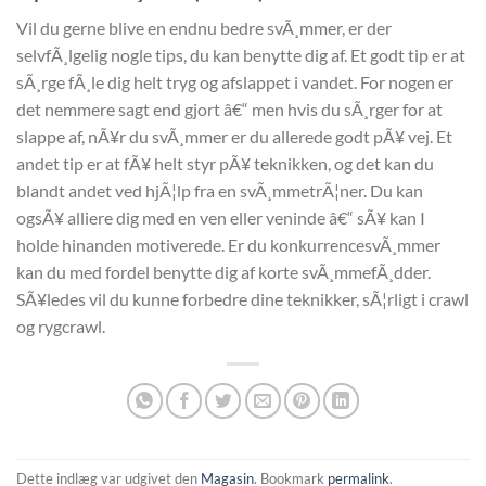
Vil du gerne blive en endnu bedre svÃ¸mmer, er der
selvfÃ¸lgelig nogle tips, du kan benytte dig af. Et godt tip er at
sÃ¸rge fÃ¸le dig helt tryg og afslappet i vandet. For nogen er
det nemmere sagt end gjort â€“ men hvis du sÃ¸rger for at
slappe af, nÃ¥r du svÃ¸mmer er du allerede godt pÃ¥ vej. Et
andet tip er at fÃ¥ helt styr pÃ¥ teknikken, og det kan du
blandt andet ved hjÃ¦lp fra en svÃ¸mmetrÃ¦ner. Du kan
ogsÃ¥ alliere dig med en ven eller veninde â€“ sÃ¥ kan I
holde hinanden motiverede. Er du konkurrencesvÃ¸mmer
kan du med fordel benytte dig af korte svÃ¸mmefÃ¸dder.
SÃ¥ledes vil du kunne forbedre dine teknikker, sÃ¦rligt i crawl
og rygcrawl.
Dette indlæg var udgivet den
Magasin
. Bookmark
permalink
.