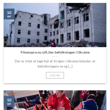
10
apr
Fitnesspro.nu stÃ¸tter befolkningen i Ukraine
Der er intet at tage fejl af. Krigen i Ukraine betyder, at
befolkningens ve og [...]
LÃ¦S NU
10
apr