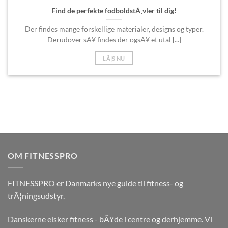
Find de perfekte fodboldstÃ¸vler til dig!
Der findes mange forskellige materialer, designs og typer.
Derudover sÃ¥ findes der ogsÃ¥ et utal [...]
LÃ¦S NU
OM FITNESSPRO
FITNESSPRO er Danmarks nye guide til fitness- og
trÃ¦ningsudstyr.
Danskerne elsker fitness - bÃ¥de i centre og derhjemme. Vi