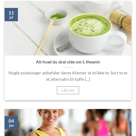
11
jul
Alt hvad du skal vide om L-theanin
Nogle psykologer anbefaler deres klienter at drikke te. Sort te er
et alternativ til kaffe [...]
LÃ¦S NU
04
jun