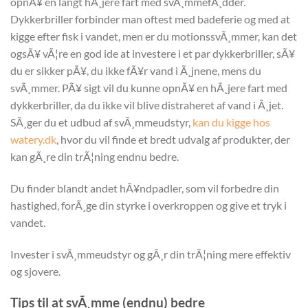
opnÃ¥ en langt hÃ¸jere fart med svÃ¸mmefÃ¸dder.
Dykkerbriller forbinder man oftest med badeferie og med at
kigge efter fisk i vandet, men er du motionssvÃ¸mmer, kan det
ogsÃ¥ vÃ¦re en god ide at investere i et par dykkerbriller, sÃ¥
du er sikker pÃ¥, du ikke fÃ¥r vand i Ã¸jnene, mens du
svÃ¸mmer. PÃ¥ sigt vil du kunne opnÃ¥ en hÃ¸jere fart med
dykkerbriller, da du ikke vil blive distraheret af vand i Ã¸jet.
SÃ¸ger du et udbud af svÃ¸mmeudstyr,
kan du kigge hos
watery.dk
, hvor du vil finde et bredt udvalg af produkter, der
kan gÃ¸re din trÃ¦ning endnu bedre.
Du finder blandt andet hÃ¥ndpadler, som vil forbedre din
hastighed, forÃ¸ge din styrke i overkroppen og give et tryk i
vandet.
Invester i svÃ¸mmeudstyr og gÃ¸r din trÃ¦ning mere effektiv
og sjovere.
Tips til at svÃ¸mme (endnu) bedre