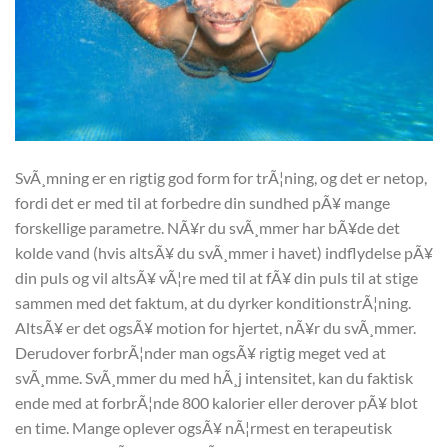
SvÃ¸mning er en rigtig god form for trÃ¦ning, og det er netop,
fordi det er med til at forbedre din sundhed pÃ¥ mange
forskellige parametre. NÃ¥r du svÃ¸mmer har bÃ¥de det
kolde vand (hvis altsÃ¥ du svÃ¸mmer i havet) indflydelse pÃ¥
din puls og vil altsÃ¥ vÃ¦re med til at fÃ¥ din puls til at stige
sammen med det faktum, at du dyrker konditionstrÃ¦ning.
AltsÃ¥ er det ogsÃ¥ motion for hjertet, nÃ¥r du svÃ¸mmer.
Derudover forbrÃ¦nder man ogsÃ¥ rigtig meget ved at
svÃ¸mme. SvÃ¸mmer du med hÃ¸j intensitet, kan du faktisk
ende med at forbrÃ¦nde 800 kalorier eller derover pÃ¥ blot
en time. Mange oplever ogsÃ¥ nÃ¦rmest en terapeutisk