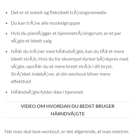
Det er et enkelt og fleksibelt trÃ¦ningsremedie
Du kan trÃ¦ne alle muskelgrupper
Hvis du planlÃ¦gger et hjemmetrÃ¦ningsrum, er et par
vÃ¦gte et ideelt valg
NÃ¥r du trÃ¦ner med hÃ¥ndvÃ¦gte, kan du fÃ¥ et mere
ideelt strÃ¦k. Hvis du for eksempel dyrker bÃ¦nkpres med
vÃ¦gte, opnÃ¥r du et mere bredt strÃ¦k i dit bryst.
StrÃ¦kket indebÃ¦rer, at din workout bliver mere
effektfuld
HÃ¥ndvÃ¦gte fylder ikke i hjemmet
VIDEO OM HVORDAN DU BEDST BRUGER
HÃ¥NDVÃ¦GTE
Når man skal lave workout, er det afgørende, at man mestrer,