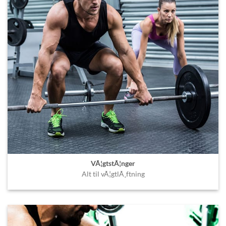
VÃ¦gtstÃ¦nger
Alt til vÃ¦gtlÃ¸ftning