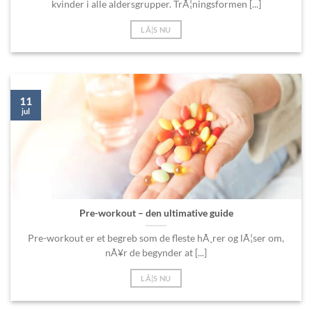
kvinder i alle aldersgrupper. TrÃ¦ningsformen [...]
LÃ¦S NU
11
jul
Pre-workout – den ultimative guide
Pre-workout er et begreb som de fleste hÃ¸rer og lÃ¦ser om,
nÃ¥r de begynder at [...]
LÃ¦S NU