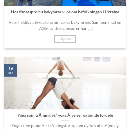
Hos fitnesspro.nu bekymrer vi os om befolkningen i Ukraine
Vi er heldigvis ikke alene om vores bekymring. Sammen med en
rÃ¦kke andre sponsorer har [...]
LÃ¦S NU
16
sep
Yoga som trÃ¦ning â€“ yoga Ã¸velser og sunde fordele
Yoga er en populÃ¦r trÃ¦ningsform, som dyrkes af mÃ¦nd og