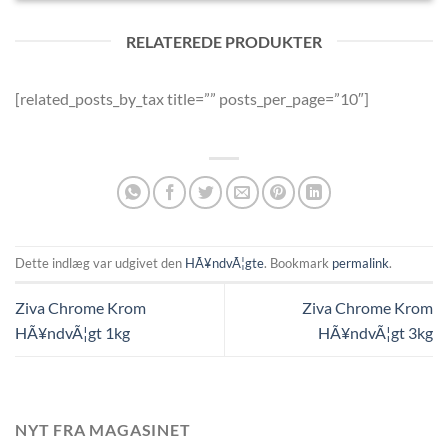
RELATEREDE PRODUKTER
[related_posts_by_tax title=”” posts_per_page=”10″]
Dette indlæg var udgivet den
HÃ¥ndvÃ¦gte
. Bookmark
permalink
.
Ziva Chrome Krom
Ziva Chrome Krom
HÃ¥ndvÃ¦gt 1kg
HÃ¥ndvÃ¦gt 3kg
NYT FRA MAGASINET