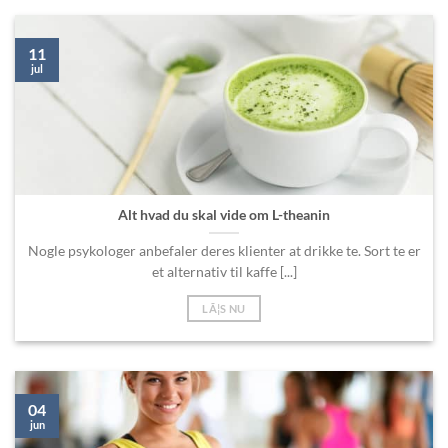
11
jul
Alt hvad du skal vide om L-theanin
Nogle psykologer anbefaler deres klienter at drikke te. Sort te er
et alternativ til kaffe [...]
LÃ¦S NU
04
jun