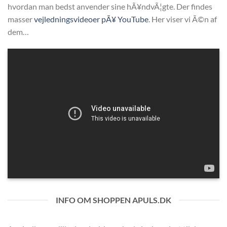
hvordan man bedst anvender sine hÃ¥ndvÃ¦gte. Der findes
masser
vejledningsvideoer pÃ¥ YouTube
. Her viser vi Ã©n af
dem…
INFO OM SHOPPEN APULS.DK