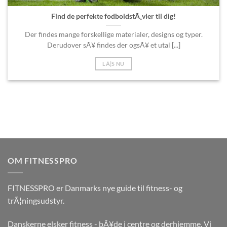
Find de perfekte fodboldstÃ¸vler til dig!
Der findes mange forskellige materialer, designs og typer.
Derudover sÃ¥ findes der ogsÃ¥ et utal [...]
LÃ¦S NU
OM FITNESSPRO
FITNESSPRO er Danmarks nye guide til fitness- og
trÃ¦ningsudstyr.
Danskerne elsker fitness - bÃ¥de i centre og derhjemme. Vi