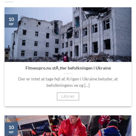
10
apr
Fitnesspro.nu stÃ¸tter befolkningen i Ukraine
Der er intet at tage fejl af. Krigen i Ukraine betyder, at
befolkningens ve og [...]
LÃ¦S NU
10
apr