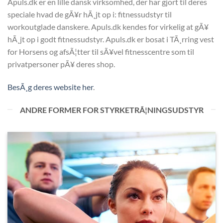
Apuls.dk er en lille dansk virksomhed, der har gjort til deres
speciale hvad de gÃ¥r hÃ¸jt op i: fitnessudstyr til
workoutglade danskere. Apuls.dk kendes for virkelig at gÃ¥
hÃ¸jt op i godt fitnessudstyr. Apuls.dk er bosat i TÃ¸rring vest
for Horsens og afsÃ¦tter til sÃ¥vel fitnesscentre som til
privatpersoner pÃ¥ deres shop.
BesÃ¸g deres website her
.
ANDRE FORMER FOR STYRKETRÃ¦NINGSUDSTYR