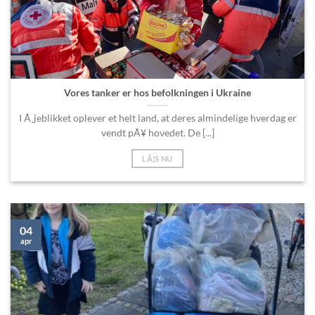
Vores tanker er hos befolkningen i Ukraine
I Ã¸jeblikket oplever et helt land, at deres almindelige hverdag er
vendt pÃ¥ hovedet. De [...]
LÃ¦S NU
04
apr