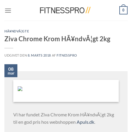
Fortsæt
0
til
indhold
HÃ¥NDVÃ¦GTE
Ziva Chrome Krom HÃ¥ndvÃ¦gt 2kg
UDGIVET DEN
8. MARTS 2018
AF
FITNESSPRO
08
mar
Vi har fundet Ziva Chrome Krom HÃ¥ndvÃ¦gt 2kg
til en god pris hos webshoppen
Apuls.dk
.