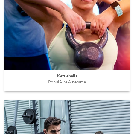
Kettlebells
PopulÃ¦re & nemme