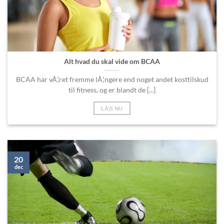
Alt hvad du skal vide om BCAA
BCAA har vÃ¦ret fremme lÃ¦ngere end noget andet kosttilskud
til fitness, og er blandt de [...]
LÃ¦S NU
20
dec