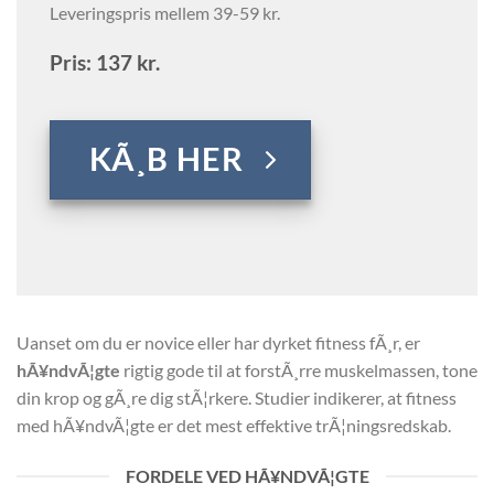
Leveringspris mellem 39-59 kr.
Pris: 137 kr.
KÃ¸B HER
Uanset om du er novice eller har dyrket fitness fÃ¸r, er
hÃ¥ndvÃ¦gte
rigtig gode til at forstÃ¸rre muskelmassen, tone
din krop og gÃ¸re dig stÃ¦rkere. Studier indikerer, at fitness
med hÃ¥ndvÃ¦gte er det mest effektive trÃ¦ningsredskab.
FORDELE VED HÃ¥NDVÃ¦GTE