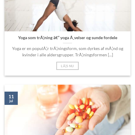
Yoga som trÃ¦ning â€“ yoga Ã¸velser og sunde fordele
Yoga er en populÃ¦r trÃ¦ningsform, som dyrkes af mÃ¦nd og
kvinder i alle aldersgrupper. TrÃ¦ningsformen [...]
LÃ¦S NU
11
jul