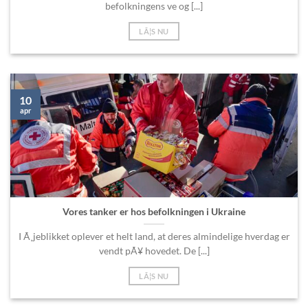
befolkningens ve og [...]
LÃ¦S NU
10
apr
Vores tanker er hos befolkningen i Ukraine
I Ã¸jeblikket oplever et helt land, at deres almindelige hverdag er
vendt pÃ¥ hovedet. De [...]
LÃ¦S NU