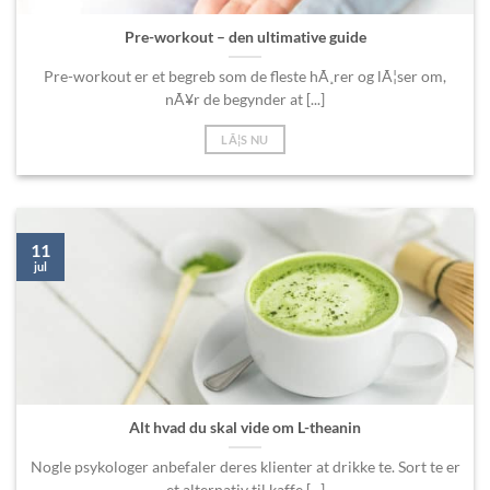
Pre-workout – den ultimative guide
Pre-workout er et begreb som de fleste hÃ¸rer og lÃ¦ser om,
nÃ¥r de begynder at [...]
LÃ¦S NU
11
jul
Alt hvad du skal vide om L-theanin
Nogle psykologer anbefaler deres klienter at drikke te. Sort te er
et alternativ til kaffe [...]