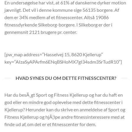
En undersøgelse har vist, at 61% af danskerne dyrker motion
jævnligt. Det vil i denne kommune sige 56135 borgere. Af
dem er 34% medlem af et fitnesscenter. Altså 19086
fitnessdyrkende Silkeborg-borgere. I Silkeborg er der i
gennemsnit 2121 brugere pr. center.
[pw_map address=”Hasselvej 15, 8620 Kjellerup”
key=”AIzaSyAPArfm6ENqBSHoMX7gI34sdm3SrTudR10″]
HVAD SYNES DU OM DETTE FITNESSCENTER?
Har du besÃ¸gt Sport og Fitness Kjellerup og har du haft en
god eller en mindre god oplevelse med dette fitnesscenter i
Kjellerup? Herunder kan du skrive en anmeldelse af Sport og
Fitness Kjellerup og hjÃ¦lpe andre fitnessinteressere med at
finde ud af, om det er et fitnesscenter for dem.