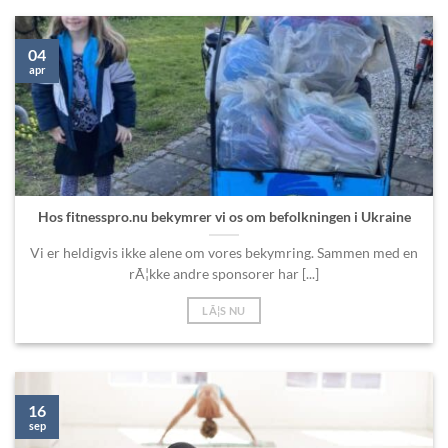
04
apr
Hos fitnesspro.nu bekymrer vi os om befolkningen i Ukraine
Vi er heldigvis ikke alene om vores bekymring. Sammen med en
rÃ¦kke andre sponsorer har [...]
LÃ¦S NU
16
sep