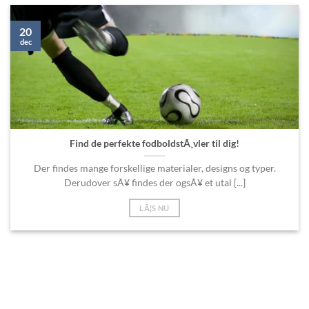
20
dec
Find de perfekte fodboldstÃ¸vler til dig!
Der findes mange forskellige materialer, designs og typer.
Derudover sÃ¥ findes der ogsÃ¥ et utal [...]
LÃ¦S NU