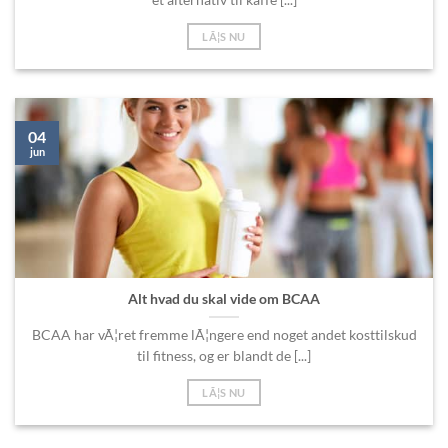
LÃ¦S NU
04
jun
Alt hvad du skal vide om BCAA
BCAA har vÃ¦ret fremme lÃ¦ngere end noget andet kosttilskud
til fitness, og er blandt de [...]
LÃ¦S NU