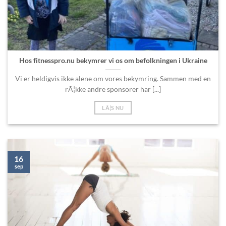
Hos fitnesspro.nu bekymrer vi os om befolkningen i Ukraine
Vi er heldigvis ikke alene om vores bekymring. Sammen med en
rÃ¦kke andre sponsorer har [...]
LÃ¦S NU
16
sep