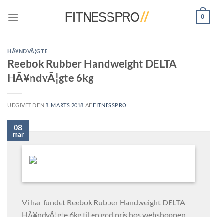
Fortsæt
0
til
indhold
HÃ¥NDVÃ¦GTE
Reebok Rubber Handweight DELTA
HÃ¥ndvÃ¦gte 6kg
UDGIVET DEN
8. MARTS 2018
AF
FITNESSPRO
08
mar
Vi har fundet Reebok Rubber Handweight DELTA
HÃ¥ndvÃ¦gte 6kg til en god pris hos webshoppen