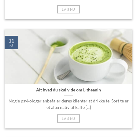
LÃ¦S NU
11
jul
Alt hvad du skal vide om L-theanin
Nogle psykologer anbefaler deres klienter at drikke te. Sort te er
et alternativ til kaffe [...]
LÃ¦S NU