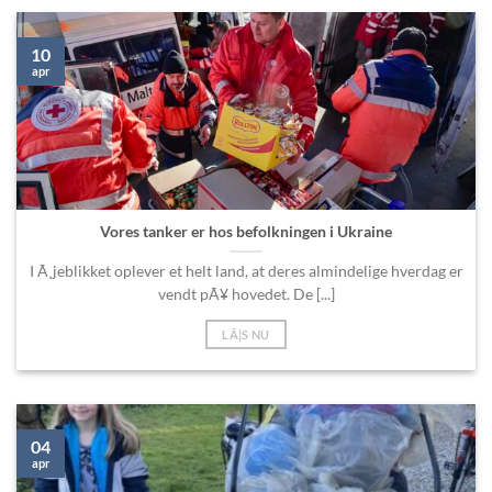
10
apr
Vores tanker er hos befolkningen i Ukraine
I Ã¸jeblikket oplever et helt land, at deres almindelige hverdag er
vendt pÃ¥ hovedet. De [...]
LÃ¦S NU
04
apr