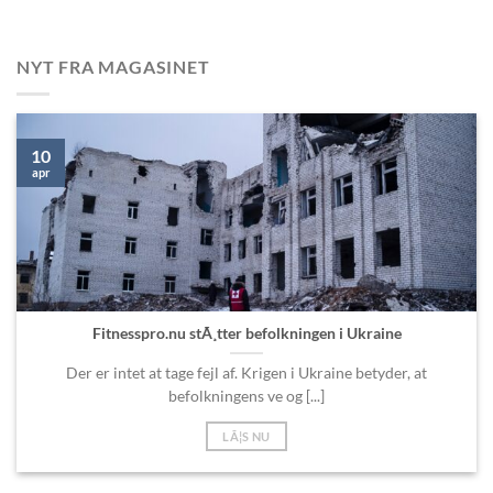
NYT FRA MAGASINET
10
apr
Fitnesspro.nu stÃ¸tter befolkningen i Ukraine
Der er intet at tage fejl af. Krigen i Ukraine betyder, at
befolkningens ve og [...]
LÃ¦S NU