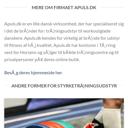
MERE OM FIRMAET APULS.DK
Apuls.dk er en lille dansk virksomhed, der har specialiseret sig
i det de brÃ¦nder for: trÃ¦ningsudstyr til workoutglade
danskere. Apuls.dk kendes for virkelig at brÃ¦nde for udstyr
til fitness af hÃ¸j kvalitet. Apuls.dk har kontorer i TÃ¸rring
vest for Horsens og sÃ¦lger til bÃ¥de trÃ¦ningscentre og til
privatpersoner pÃ¥ deres online butik.
BesÃ¸g deres hjemmeside her
.
ANDRE FORMER FOR STYRKETRÃ¦NINGSUDSTYR