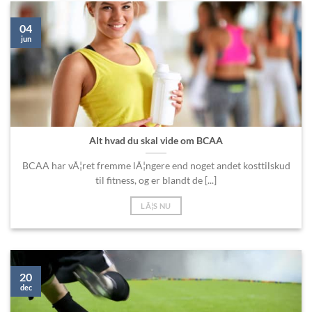
04
jun
Alt hvad du skal vide om BCAA
BCAA har vÃ¦ret fremme lÃ¦ngere end noget andet kosttilskud
til fitness, og er blandt de [...]
LÃ¦S NU
20
dec