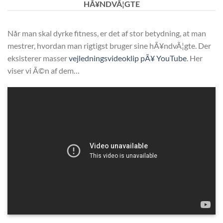
HÃ¥NDVÃ¦GTE
Når man skal dyrke fitness, er det af stor betydning, at man
mestrer, hvordan man rigtigst bruger sine hÃ¥ndvÃ¦gte. Der
eksisterer masser
vejledningsvideoklip pÃ¥ YouTube
. Her
viser vi Ã©n af dem…