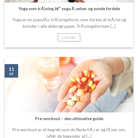
Yoga som trÃ¦ning â€“ yoga Ã¸velser og sunde fordele
Yoga er en populÃ¦r trÃ¦ningsform, som dyrkes af mÃ¦nd og
kvinder i alle aldersgrupper. TrÃ¦ningsformen [...]
LÃ¦S NU
11
jul
Pre-workout – den ultimative guide
Pre-workout er et begreb som de fleste hÃ¸rer og lÃ¦ser om,
nÃ¥r de begynder at [...]