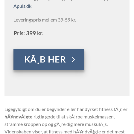
Apuls.dk
.
Leveringspris mellem 39-59 kr.
Pris: 399 kr.
KÃ¸B HER
Ligegyldigt om du er begynder eller har dyrket fitness fÃ¸r, er
hÃ¥ndvÃ¦gte
rigtig gode til at skÃ¦rpe muskelmassen,
stramme kroppen op og gÃ¸re dig mere muskulÃ¸s.
Videnskaben viser, at fitness med hÃ¥ndvÃ¦gte er det mest