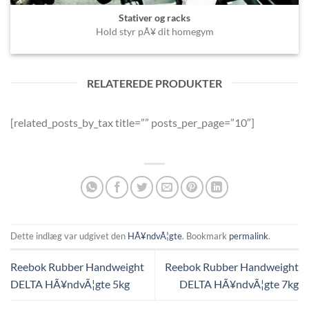
Stativer og racks
Hold styr pÃ¥ dit homegym
RELATEREDE PRODUKTER
[related_posts_by_tax title=”” posts_per_page=”10″]
Dette indlæg var udgivet den
HÃ¥ndvÃ¦gte
. Bookmark
permalink
.
Reebok Rubber Handweight
Reebok Rubber Handweight
DELTA HÃ¥ndvÃ¦gte 5kg
DELTA HÃ¥ndvÃ¦gte 7kg