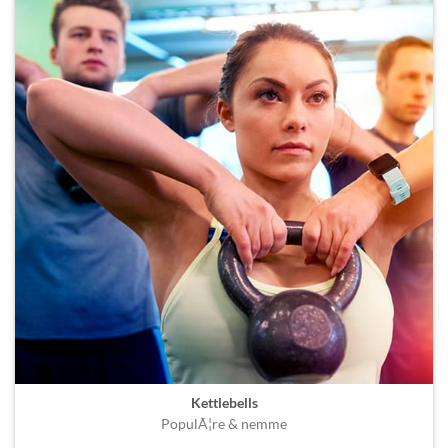
Kettlebells
PopulÃ¦re & nemme