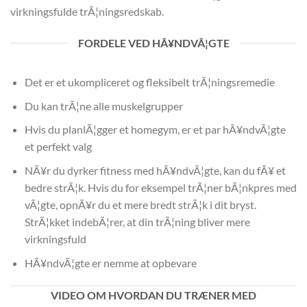
virkningsfulde trÃ¦ningsredskab.
FORDELE VED HÃ¥NDVÃ¦GTE
Det er et ukompliceret og fleksibelt trÃ¦ningsremedie
Du kan trÃ¦ne alle muskelgrupper
Hvis du planlÃ¦gger et homegym, er et par hÃ¥ndvÃ¦gte
et perfekt valg
NÃ¥r du dyrker fitness med hÃ¥ndvÃ¦gte, kan du fÃ¥ et
bedre strÃ¦k. Hvis du for eksempel trÃ¦ner bÃ¦nkpres med
vÃ¦gte, opnÃ¥r du et mere bredt strÃ¦k i dit bryst.
StrÃ¦kket indebÃ¦rer, at din trÃ¦ning bliver mere
virkningsfuld
HÃ¥ndvÃ¦gte er nemme at opbevare
VIDEO OM HVORDAN DU TRÆNER MED