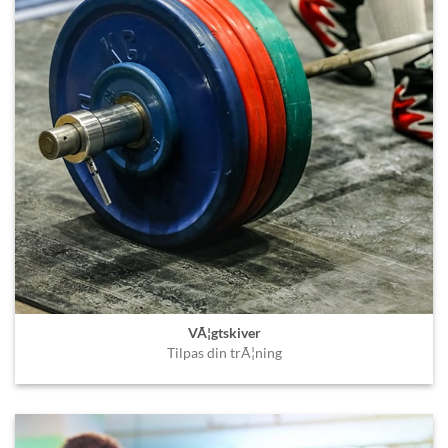
VÃ¦gtskiver
Tilpas din trÃ¦ning