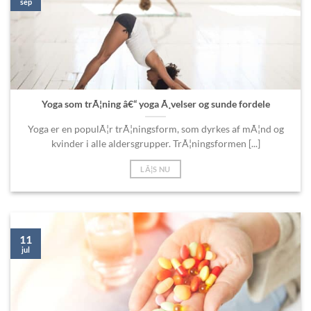
sep
Yoga som trÃ¦ning â€“ yoga Ã¸velser og sunde fordele
Yoga er en populÃ¦r trÃ¦ningsform, som dyrkes af mÃ¦nd og
kvinder i alle aldersgrupper. TrÃ¦ningsformen [...]
LÃ¦S NU
11
jul