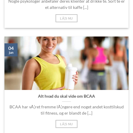
Nogle psykologer anbefaler deres klienter at drikke te. Sort te er
et alternativ til kaffe [...]
LÃ¦S NU
04
jun
Alt hvad du skal vide om BCAA
BCAA har vÃ¦ret fremme lÃ¦ngere end noget andet kosttilskud
til fitness, og er blandt de [...]
LÃ¦S NU