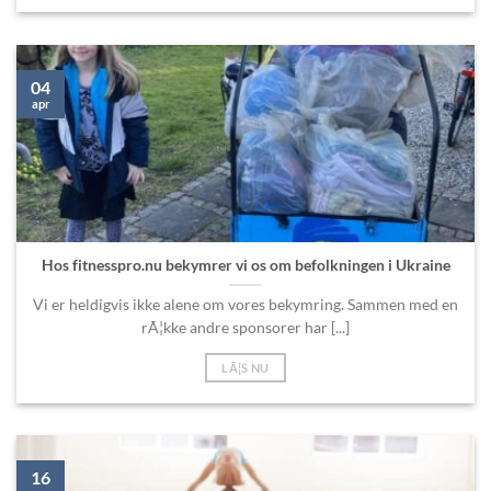
04
apr
Hos fitnesspro.nu bekymrer vi os om befolkningen i Ukraine
Vi er heldigvis ikke alene om vores bekymring. Sammen med en
rÃ¦kke andre sponsorer har [...]
LÃ¦S NU
16