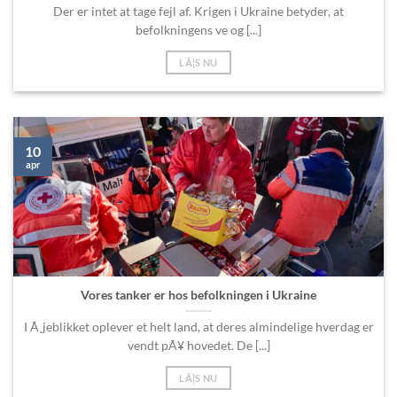
Der er intet at tage fejl af. Krigen i Ukraine betyder, at
befolkningens ve og [...]
LÃ¦S NU
10
apr
Vores tanker er hos befolkningen i Ukraine
I Ã¸jeblikket oplever et helt land, at deres almindelige hverdag er
vendt pÃ¥ hovedet. De [...]
LÃ¦S NU