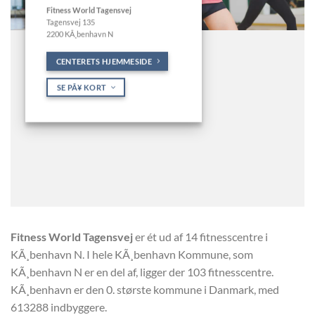
Fitness World Tagensvej
Tagensvej 135
2200 KÃ¸benhavn N
CENTERETS HJEMMESIDE
SE PÃ¥ KORT
Fitness World Tagensvej
er ét ud af 14 fitnesscentre i
KÃ¸benhavn N. I hele KÃ¸benhavn Kommune, som
KÃ¸benhavn N er en del af, ligger der 103 fitnesscentre.
KÃ¸benhavn er den 0. største kommune i Danmark, med
613288 indbyggere.