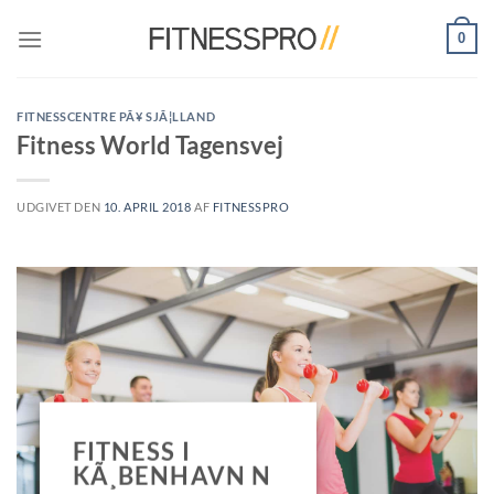
Fortsæt
0
til
indhold
FITNESSCENTRE PÃ¥ SJÃ¦LLAND
Fitness World Tagensvej
UDGIVET DEN
10. APRIL 2018
AF
FITNESSPRO
FITNESS I
KÃ¸BENHAVN N