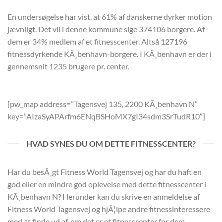
En undersøgelse har vist, at 61% af danskerne dyrker motion
jævnligt. Det vil i denne kommune sige 374106 borgere. Af
dem er 34% medlem af et fitnesscenter. Altså 127196
fitnessdyrkende KÃ¸benhavn-borgere. I KÃ¸benhavn er der i
gennemsnit 1235 brugere pr. center.
[pw_map address=”Tagensvej 135, 2200 KÃ¸benhavn N”
key=”AIzaSyAPArfm6ENqBSHoMX7gI34sdm3SrTudR10″]
HVAD SYNES DU OM DETTE FITNESSCENTER?
Har du besÃ¸gt Fitness World Tagensvej og har du haft en
god eller en mindre god oplevelse med dette fitnesscenter i
KÃ¸benhavn N? Herunder kan du skrive en anmeldelse af
Fitness World Tagensvej og hjÃ¦lpe andre fitnessinteressere
med at finde ud af, om det er et fitnesscenter for dem.