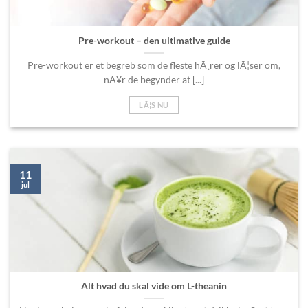
Pre-workout – den ultimative guide
Pre-workout er et begreb som de fleste hÃ¸rer og lÃ¦ser om,
nÃ¥r de begynder at [...]
LÃ¦S NU
11
jul
Alt hvad du skal vide om L-theanin