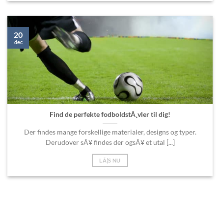
20
dec
Find de perfekte fodboldstÃ¸vler til dig!
Der findes mange forskellige materialer, designs og typer.
Derudover sÃ¥ findes der ogsÃ¥ et utal [...]
LÃ¦S NU